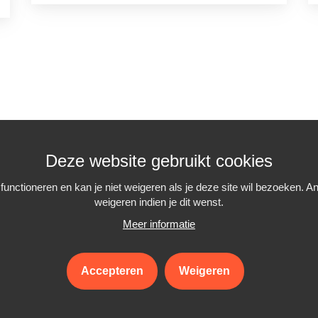
Deze website gebruikt cookies
unctioneren en kan je niet weigeren als je deze site wil bezoeken. 
weigeren indien je dit wenst.
Meer informatie
Interiminfo.be is een
project van
Travi
Accepteren
Weigeren
met de steun van de
Federale Overheid