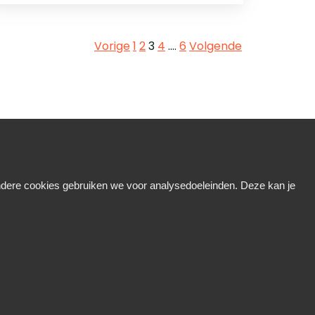
Vorige
1
2
3
4
....
6
Volgende
Andere cookies gebruiken we voor analysedoeleinden. Deze kan je