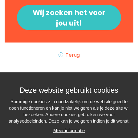
Wij zoeken het voor
jou uit!
Terug
Deze website gebruikt cookies
Sommige cookies zijn noodzakelijk om de website goed te
doen functioneren en kan je niet weigeren als je deze site wil
Interiminfo.be is een
project van
Travi
bezoeken. Andere cookies gebruiken we voor
met de steun van de
Federale Overheid
analysedoeleinden. Deze kan je weigeren indien je dit wenst.
Meer informatie