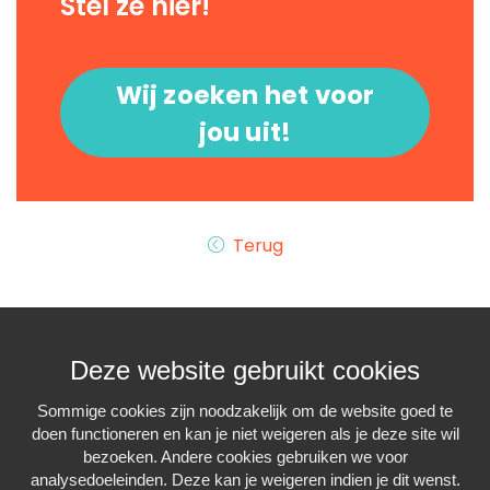
Stel ze hier!
Wij zoeken het voor
jou uit!
Terug
Deze website gebruikt cookies
Sommige cookies zijn noodzakelijk om de website goed te
doen functioneren en kan je niet weigeren als je deze site wil
Interiminfo.be is een
project van
Travi
bezoeken. Andere cookies gebruiken we voor
met de steun van de
Federale Overheid
analysedoeleinden. Deze kan je weigeren indien je dit wenst.