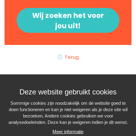
Wij zoeken het voor
jou uit!
Terug
Deze website gebruikt cookies
Sommige cookies zijn noodzakelijk om de website goed te
doen functioneren en kan je niet weigeren als je deze site wil
Interiminfo.be is een
project van
Travi
bezoeken. Andere cookies gebruiken we voor
met de steun van de
Federale Overheid
analysedoeleinden. Deze kan je weigeren indien je dit wenst.
Meer informatie