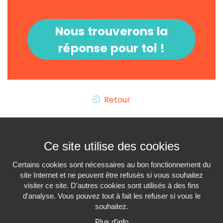
Nous trouverons la
réponse pour toi !
Retour
Ce site utilise des cookies
Certains cookies sont nécessaires au bon fonctionnement du
site Internet et ne peuvent être refusés si vous souhaitez
visiter ce site. D'autres cookies sont utilisés à des fins
Interiminfo.be est un
projet du
Travi
d'analyse. Vous pouvez tout à fait les refuser si vous le
avec le soutien du
Gouvernement Fédéral
souhaitez.
Plus d'info