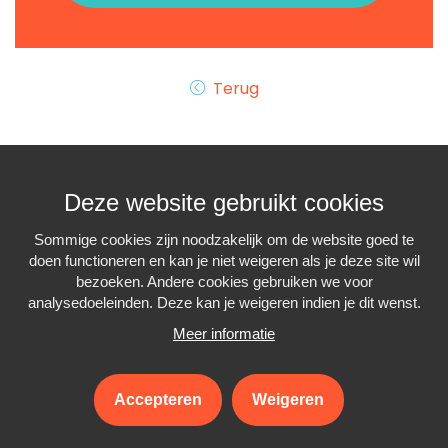
Terug
Deze website gebruikt cookies
Sommige cookies zijn noodzakelijk om de website goed te
doen functioneren en kan je niet weigeren als je deze site wil
Interiminfo.be is een
project van
Travi
bezoeken. Andere cookies gebruiken we voor
met de steun van de
Federale Overheid
analysedoeleinden. Deze kan je weigeren indien je dit wenst.
Meer informatie
Accepteren
Weigeren