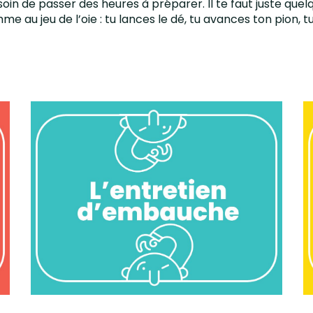
in de passer des heures à préparer. Il te faut juste quelqu
mme au jeu de l’oie : tu lances le dé, tu avances ton pion, 