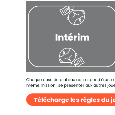
Chaque case du plateau correspond à une de c
même mission : se présenter aux autres jou
Télécharge les règles du j