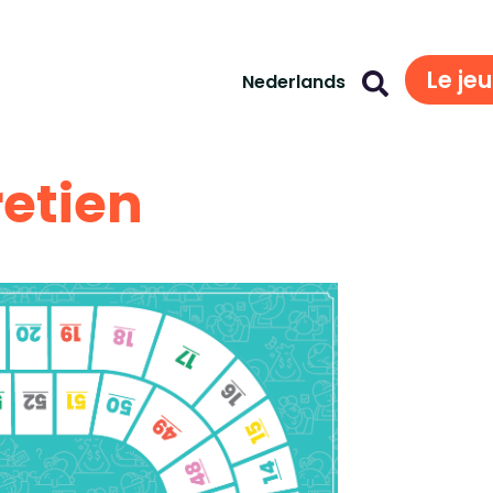
Le jeu
Nederlands
retien