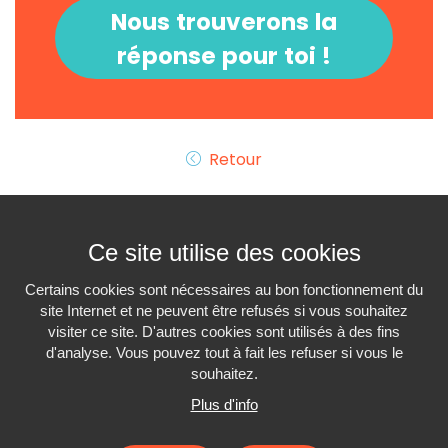
Nous trouverons la
réponse pour toi !
Retour
Ce site utilise des cookies
Certains cookies sont nécessaires au bon fonctionnement du
site Internet et ne peuvent être refusés si vous souhaitez
visiter ce site. D'autres cookies sont utilisés à des fins
Interiminfo.be est un
projet du
Travi
d'analyse. Vous pouvez tout à fait les refuser si vous le
avec le soutien du
Gouvernement Fédéral
souhaitez.
Plus d'info