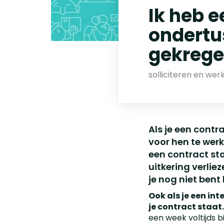
Ik heb 
ondertu
gekrege
solliciteren en wer
Als je een contr
voor hen te werk
een contract st
uitkering verlie
je nog niet bent
Ook als je een in
je contract staat.
een week voltijds b