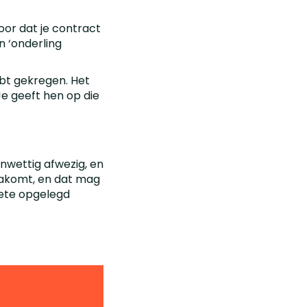
oor dat je contract
n ‘onderling
bt gekregen. Het
Je geeft hen op die
nwettig afwezig, en
 nakomt, en dat mag
boete opgelegd