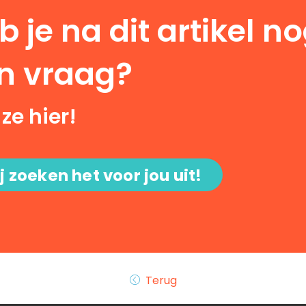
b je na dit artikel n
n vraag?
 ze hier!
j zoeken het voor jou uit!
Terug