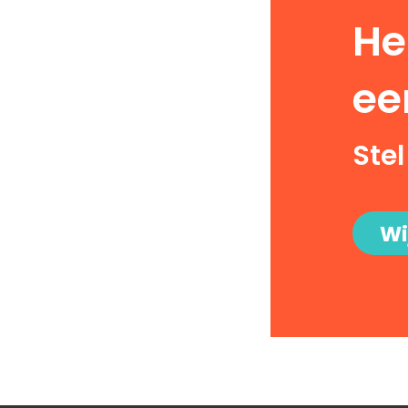
He
ee
Stel
Wi