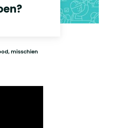
doen?
nood, misschien