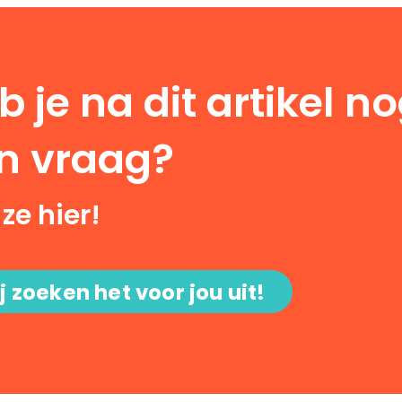
b je na dit artikel n
n vraag?
 ze hier!
j zoeken het voor jou uit!