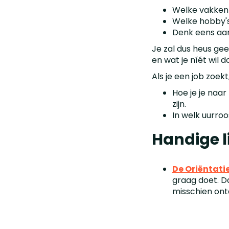
Welke vakken 
Welke hobby's
Denk eens aan 
Je zal dus heus gee
en wat je níét wil d
Als je een job zoekt
Hoe je je naar
zijn.
In welk uurro
Handige l
De Oriëntati
graag doet. Da
misschien ont