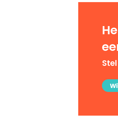
He
ee
Stel
Wi