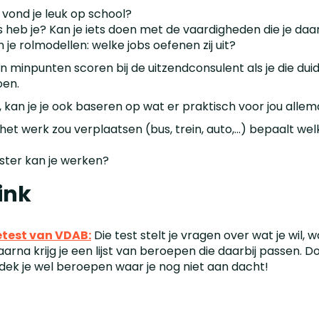
vond je leuk op school?
 heb je? Kan je iets doen met de vaardigheden die je daa
je rolmodellen: welke jobs oefenen zij uit?
n minpunten scoren bij de uitzendconsulent als je die duide
oen.
, kan je je ook baseren op wat er praktisch voor jou allema
 het werk zou verplaatsen (bus, trein, auto,...) bepaalt we
oster kan je werken?
ink
etest van VDAB:
Die test stelt je vragen over wat je wil, w
arna krijg je een lijst van beroepen die daarbij passen. Do
dek je wel beroepen waar je nog niet aan dacht!