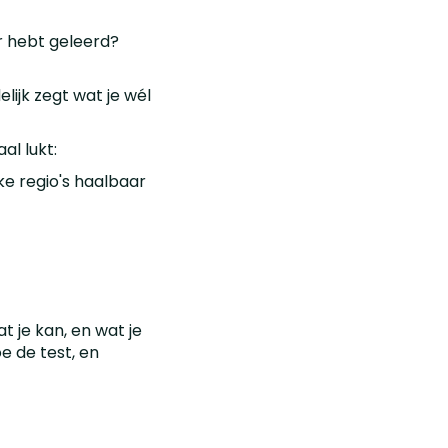
r hebt geleerd?
lijk zegt wat je wél
al lukt:
lke regio's haalbaar
at je kan, en wat je
e de test, en