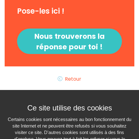
Pose-les ici !
Nous trouverons la
réponse pour toi !
Retour
Ce site utilise des cookies
Certains cookies sont nécessaires au bon fonctionnement du
site Internet et ne peuvent être refusés si vous souhaitez
visiter ce site. D'autres cookies sont utilisés à des fins
Interiminfo.be est un
projet du
Travi
d'analyse. Vous pouvez tout à fait les refuser si vous le